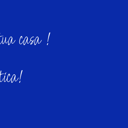
tua casa !
tica!