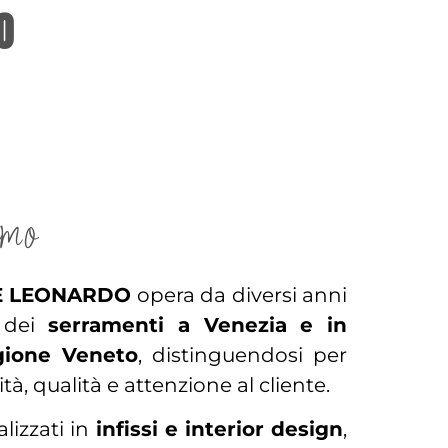
O
amo
E LEONARDO
opera da diversi anni
e dei
serramenti a Venezia e in
egione Veneto
, distinguendosi per
tà, qualità e attenzione al cliente.
lizzati in
infissi e interior design
,