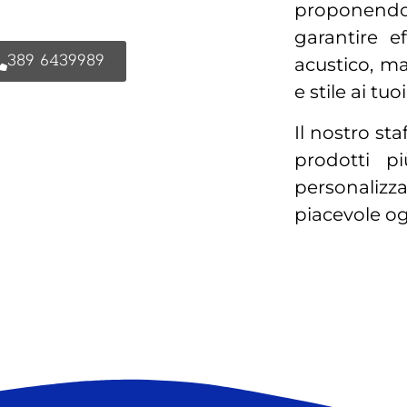
proponendo 
garantire e
389 6439989
acustico, m
e stile ai tu
Il nostro sta
prodotti pi
personali
piacevole og