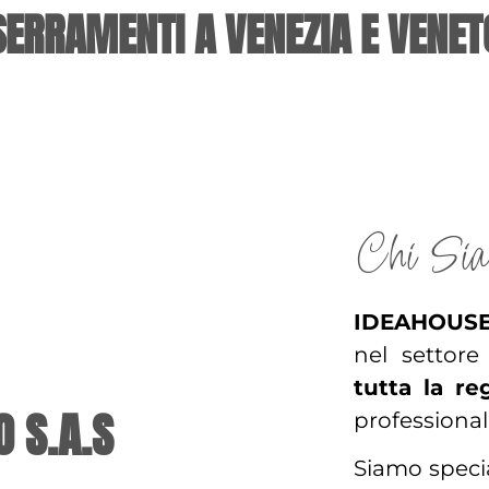
SERRAMENTI A VENEZIA E VENET
Chi Si
IDEAHOUS
nel settor
tutta la r
 S.A.S
professionali
Siamo specia