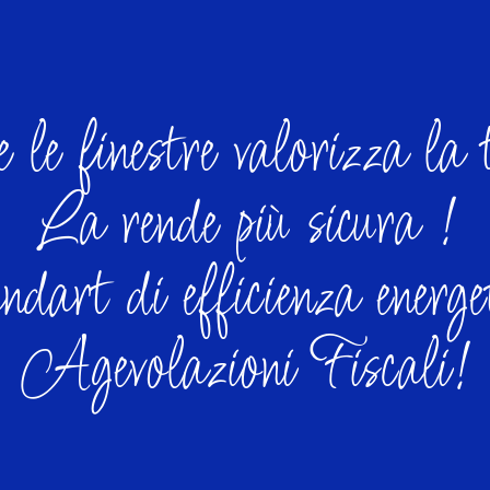
le finestre valorizza la 
La rende più sicura !
dart di efficienza energe
Agevolazioni Fiscali!